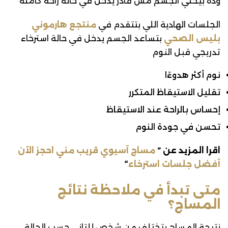
وده بيخلي الجسم مش قادر يدخل في حالة راحة كاملة
الجلسات الهادية اللي بتتقدم في
منتجع هارموني
بليس الصحي
بتساعد الجسم يدخل في حالة استرخاء
تدريجي قبل النوم
نوم أكثر هدوءًا
تقليل الاستيقاظ المتكرر
إحساس بالراحة عند الاستيقاظ
تحسن في جودة النوم
اقرا المزيد عن ”
مساج آسيوي قريب مني احجز الآن
أفضل جلسات استرخاء
“
متى تبدأ في ملاحظة نتائج
المساج؟
نتيجة المساج بتختلف من شخص للتاني حسب الحالة