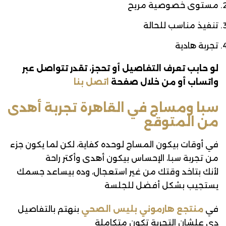
مستوى خصوصية مريح
تنفيذ مناسب للحالة
تجربة هادية
لو حابب تعرف التفاصيل أو تحجز، تقدر تتواصل عبر
واتساب أو من خلال صفحة
اتصل بنا
سبا ومساج في القاهرة تجربة أهدى
من المتوقع
في أوقات بيكون المساج لوحده كفاية، لكن لما يكون جزء
من تجربة سبا، الإحساس بيكون أهدى وأكتر راحة
لأنك بتاخد وقتك من غير استعجال، وده بيساعد جسمك
يستجيب بشكل أفضل للجلسة
في
منتجع هارموني بليس الصحي
بنهتم بالتفاصيل
دي علشان التجربة تكون متكاملة