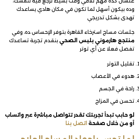
علشان كده مهم تلاقي وقت بسيط ترجع فيه لنفسك،
وده بيكون أسهل لما تكون في مكان هادي يساعدك
تهدى بشكل تدريجي
جلسات مساج استرخاء القاهرة بتوفر الإحساس ده، وفي
منتجع هارموني بليس الصحي
بنقدم تجربة تساعدك
تفصل فعلا عن أي توتر
تقليل التوتر
هدوء في الأعصاب
راحة في الجسم
تحسن في المزاج
لو حابب تبدأ تجربتك تقدر تتواصل مباشرة عبر واتساب
أو من خلال صفحة
اتصل بنا