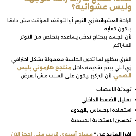
وليس عشوائية؟
الراحة العشوائية زي النوم أو التوقف المؤقت مش دايمًا
بتكون كفاية
لأن الجسم بيحتاج تدخل يساعده يتخلص من التوتر
المتراكم
الفرق بيظهر لما تكون الجلسة معمولة بشكل احترافي
زي اللي بيتم تقديمه داخل
منتجع هارموني بليس
الصحي
، لأن التركيز بيكون على السبب مش العرض
تهدئة الأعصاب
تقليل الضغط الداخلي
استعادة الإحساس بالهدوء
تحسين الاستجابة الجسدية
اقرا المزيد عن ”
مساج آسيوي قريب مني احجز الآن