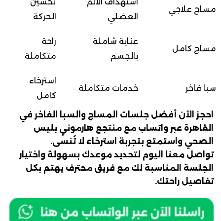
استهداف الألم
تحسين
مساج علاجي
العضلي
الحركة
عناية شاملة
راحة
مساج كامل
بالجسم
متكاملة
استرخاء
سبا فاخر
خدمات متكاملة
كامل
احجز الآن أفضل جلسات المساج والسبا الفاخر في
القاهرة عبر واتساب مع منتجع هارموني بليس
الصحي واستمتع بتجربة استرخاء لا تُنسى.
تواصل معنا اليوم لتحديد موعدك بسهولة واختيار
الجلسة المناسبة لك مع فريق محترف يهتم بكل
تفاصيل راحتك.