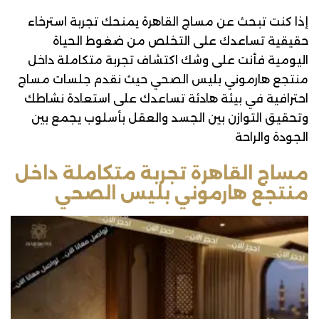
إذا كنت تبحث عن مساج القاهرة يمنحك تجربة استرخاء
حقيقية تساعدك على التخلص من ضغوط الحياة
اليومية فأنت على وشك اكتشاف تجربة متكاملة داخل
منتجع هارموني بليس الصحي حيث نقدم جلسات مساج
احترافية في بيئة هادئة تساعدك على استعادة نشاطك
وتحقيق التوازن بين الجسد والعقل بأسلوب يجمع بين
الجودة والراحة
مساج القاهرة تجربة متكاملة داخل
منتجع هارموني بليس الصحي