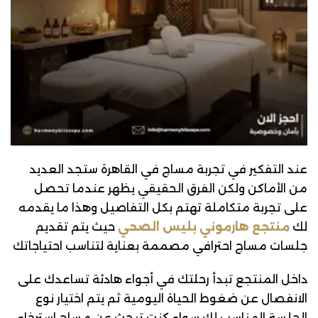
عند التفكير في تجربة مساج في القاهرة ستجد العديد
من الأماكن ولكن الفرق الحقيقي يظهر عندما تحصل
على تجربة متكاملة تهتم بكل التفاصيل وهذا ما يقدمه
لك
منتجع هارموني بليس الصحي
حيث يتم تقديم
جلسات مساج احترافي مصممة بعناية لتناسب احتياجاتك
داخل المنتجع تبدأ رحلتك في أجواء هادئة تساعدك على
الانفصال عن ضغوط الحياة اليومية ثم يتم اختيار نوع
الجلسة المناسب لك سواء كنت تبحث عن مساج استرخاء