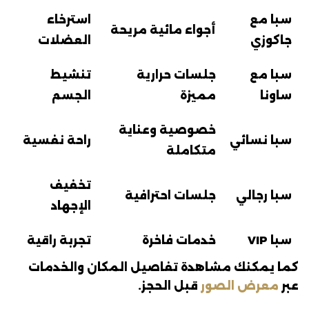
سبا مع
استرخاء
أجواء مائية مريحة
جاكوزي
العضلات
سبا مع
جلسات حرارية
تنشيط
ساونا
مميزة
الجسم
خصوصية وعناية
سبا نسائي
راحة نفسية
متكاملة
تخفيف
سبا رجالي
جلسات احترافية
الإجهاد
سبا VIP
خدمات فاخرة
تجربة راقية
كما يمكنك مشاهدة تفاصيل المكان والخدمات
عبر
معرض الصور
قبل الحجز.