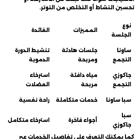
تحسين النشاط أو التخلص من التوتر.
نوع
المميزات
الفائدة
الجلسة
ساونا
جلسات هادئة
تنشيط الدورة
التجمع
ومريحة
الدموية
جاكوزي
مياه دافئة
استرخاء
التجمع
مريحة
العضلات
سبا ساونا
خدمات متكاملة
راحة نفسية
سبا
أجواء فاخرة
استرخاء متكامل
جاكوزي
كما يمكنك التعرف على تفاصيل الخدمات عبر