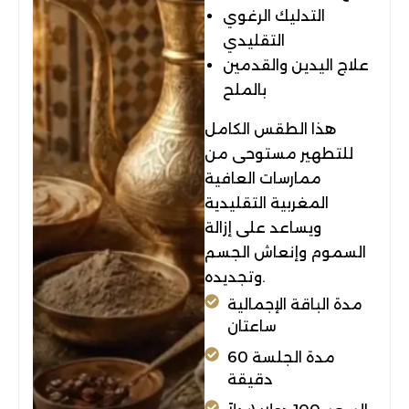
التدليك الرغوي
التقليدي
علاج اليدين والقدمين
بالملح
هذا الطقس الكامل
للتطهير مستوحى من
ممارسات العافية
المغربية التقليدية
ويساعد على إزالة
السموم وإنعاش الجسم
وتجديده.
مدة الباقة الإجمالية
ساعتان
مدة الجلسة 60
دقيقة