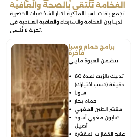
الفخامة تلتقي بالصحة والعافية
تجمع باقات السبا الملكية لكبار الشخصيات الحصرية
لدينا بين الفخامة والاسترخاء والعافية العلاجية في
تجربة لا تُنسى.
برامج حمام وسبا
فاخرة
تتضمن العبوة ما يلي:
تدليك بالزيت لمدة 60
دقيقة (حسب اختيارك)
ساونا
حمام بخار
مقشر الطين المغربي
صابون مغربي أسود
أصيل
علاج القفازات المقشرة