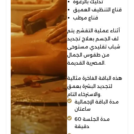
تدليك بالرغوة
قناع التنظيف العميق
قناع مرطب
أثناء عملية التقشير، يتم
لف الجسم بعلاج تجديد
شباب تقليدي مستوحى
من طقوس الجمال
المصرية القديمة.
هذه الباقة الفاخرة مثالية
لتجديد البشرة بعمق
والاسترخاء التام.
مدة الباقة الإجمالية
ساعتان
مدة الجلسة 60
دقيقة