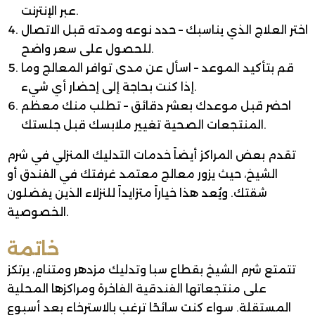
عبر الإنترنت.
اختر العلاج الذي يناسبك – حدد نوعه ومدته قبل الاتصال
للحصول على سعر واضح.
قم بتأكيد الموعد – اسأل عن مدى توافر المعالج وما
إذا كنت بحاجة إلى إحضار أي شيء.
احضر قبل موعدك بعشر دقائق – تطلب منك معظم
المنتجعات الصحية تغيير ملابسك قبل جلستك.
تقدم بعض المراكز أيضاً خدمات التدليك المنزلي في شرم
الشيخ، حيث يزور معالج معتمد غرفتك في الفندق أو
شقتك. ويُعد هذا خياراً متزايداً للنزلاء الذين يفضلون
الخصوصية.
خاتمة
تتمتع شرم الشيخ بقطاع سبا وتدليك مزدهر ومتنامٍ، يرتكز
على منتجعاتها الفندقية الفاخرة ومراكزها المحلية
المستقلة. سواء كنت سائحًا ترغب بالاسترخاء بعد أسبوع