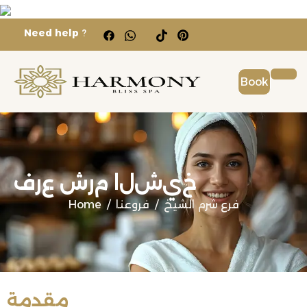
Need help
?
Book
خ
ي
ش
ل
ا
م
ر
ش
ع
ر
ف
فرع شرم الشيخ
فروعنا
Home
مقدمة