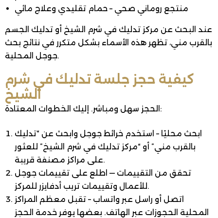
منتجع روماني صحي – حمام تقليدي وعلاج مائي
عند البحث عن مركز تدليك في شرم الشيخ أو تدليك الجسم
بالقرب مني، تظهر هذه الأسماء بشكل متكرر في نتائج بحث
جوجل المحلية.
كيفية حجز جلسة تدليك في شرم
الشيخ
الحجز سهل ومباشر. إليك الخطوات المعتادة:
ابحث محليًا – استخدم خرائط جوجل وابحث عن “تدليك
بالقرب مني” أو “مركز تدليك في شرم الشيخ” للعثور
على مراكز مصنفة قريبة.
تحقق من التقييمات — اطلع على تقييمات جوجل
للأعمال وتقييمات تريب أدفايزر للمركز.
اتصل أو راسل عبر واتساب – تقبل معظم المراكز
المحلية الحجوزات عبر الهاتف. بعضها يوفر خدمة الحجز