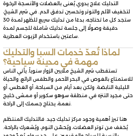
التدليك علاج يدوي يُعنى بالعضلات والأنسجة الرخوة
لتخفيف الألم والتوتر وتحسين تدفق الدم. في شرم الشيخ،
ستجد كل ما تحتاجه، بدءًا من تدليك سريع للظهر لمدة 30
دقيقة وصولًا إلى جلسة تدليك شاملة للجسم لمدة
ساعتين باستخدام الزيوت العطرية.
لماذا تُعدّ خدمات السبا والتدليك
مهمة في مدينة سياحية؟
تستقطب شرم الشيخ ملايين الزوار سنوياً. يأتي الناس
للاستمتاع بالغوص في البحر الأحمر، والطقس الرائع، والحياة
الليلية النابضة. ولكن بعد أيام من السباحة، أو الغطس، أو
حتى مجرد التنزه في منطقة سوهو سكوير أو ممشى خليج
نعمة، يحتاج جسمك إلى الراحة.
هنا تبرز أهمية وجود مركز تدليك جيد. فالتدليك المنتظم
يُخفف من توتر العضلات، ويُحسّن النوم، ويُشعرك بالراحة.
بالنسبة للسياح والمقيمين على حد سواء، يُعدّ وجود