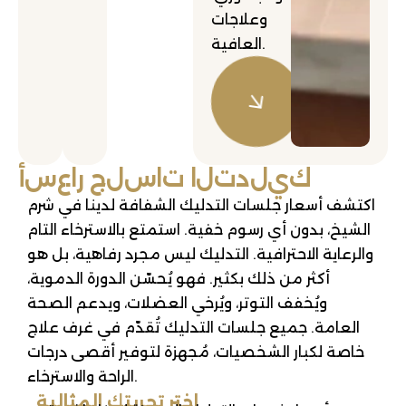
وعلاجات
العافية.
ك
ي
ل
د
ت
ل
ا
ت
ا
س
ل
ج
ر
ا
ع
س
أ
اكتشف أسعار جلسات التدليك الشفافة لدينا في شرم
الشيخ، بدون أي رسوم خفية. استمتع بالاسترخاء التام
والرعاية الاحترافية. التدليك ليس مجرد رفاهية، بل هو
أكثر من ذلك بكثير. فهو يُحسّن الدورة الدموية،
ويُخفف التوتر، ويُرخي العضلات، ويدعم الصحة
العامة. جميع جلسات التدليك تُقدّم في غرف علاج
خاصة لكبار الشخصيات، مُجهزة لتوفير أقصى درجات
الراحة والاسترخاء.
اختر تجربتك المثالية