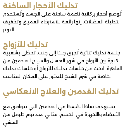
تدليك الأحجار الساخنة
تُوضع أحجار بركانية ناعمة ساخنة على الجسم وتُستخدم
لتدليك العضلات. إنها رائعة للاسترخاء العميق وتخفيف
التوتر.
تدليك للأزواج
جلسة تدليك ثنائية تُجرى جنبًا إلى جنب. تحظى بشعبية
كبيرة بين الأزواج في شهر العسل والسياح القادمين من
القاهرة. ابحث عن جلسات تدليك للأزواج أو جلسات تدليك
خاصة في شرم الشيخ للعثور على المكان المناسب.
تدليك القدمين والعلاج الانعكاسي
يستهدف نقاط الضغط في القدمين التي تتوافق مع
الأعضاء والأجهزة في الجسم. مثالي بعد يوم طويل من
المشي.